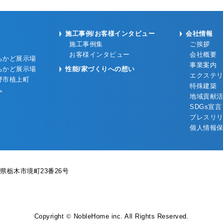
施工事例/お客様インタビュー
会社情報
施工事例集
ご挨拶
お客様インタビュー
会社概要
ちかど展示場
事業案内
ちかど展示場
性能/家づくりへの想い
エクステ
野市植上町
特殊建築
ム
地域貢献
SDGs宣言
プレスリ
個人情報
県栃木市境町23番26号
Copyright
©
NobleHome inc. All Rights Reserved.