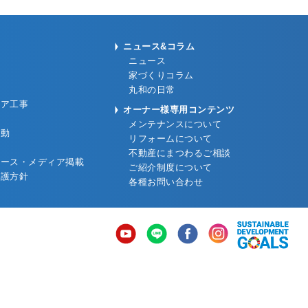
ニュース&コラム
ニュース
家づくりコラム
丸和の日常
リア工事
オーナー様専用コンテンツ
メンテナンスについて
活動
リフォームについて
不動産にまつわるご相談
リース・メディア掲載
ご紹介制度について
保護方針
各種お問い合わせ
YouTube
LINE
Facebook
Instagram
SD