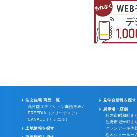
注文住宅 商品一覧
見学会情報を探す
高性能エディション断熱等級7
展示場・店舗
FREEDIA（フリーディア）
栃木市昭和町ま
CANAEL（カナエル）
佐野市堀米町ま
土地情報を探す
グランアーキ佐
栃木ショールー