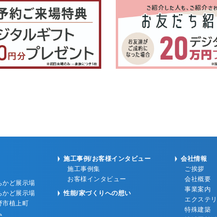
施工事例/お客様インタビュー
会社情報
施工事例集
ご挨拶
お客様インタビュー
会社概要
ちかど展示場
事業案内
ちかど展示場
性能/家づくりへの想い
エクステ
野市植上町
特殊建築
ム