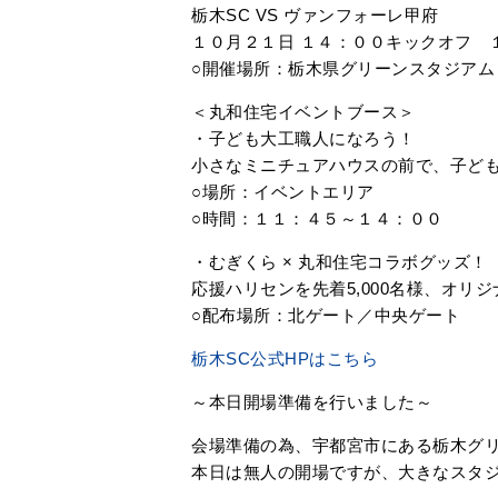
栃木SC VS ヴァンフォーレ甲府
１０月２１日 １４：００キックオフ 
○開催場所：栃木県グリーンスタジアム
＜丸和住宅イベントブース＞
・子ども大工職人になろう！
小さなミニチュアハウスの前で、子ど
○場所：イベントエリア
○時間：１１：４５～１４：００
・むぎくら × 丸和住宅コラボグッズ！
応援ハリセンを先着5,000名様、オリジ
○配布場所：北ゲート／中央ゲート
栃木SC公式HPはこちら
～本日開場準備を行いました～
会場準備の為、宇都宮市にある栃木グ
本日は無人の開場ですが、大きなスタ