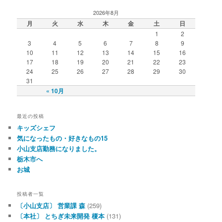
2026年8月
月
火
水
木
金
土
日
1
2
3
4
5
6
7
8
9
10
11
12
13
14
15
16
17
18
19
20
21
22
23
24
25
26
27
28
29
30
31
« 10月
最近の投稿
キッズシェフ
気になったもの・好きなもの15
小山支店勤務になりました。
栃木市へ
お城
投稿者一覧
〔小山支店〕 営業課 森
(259)
〔本社〕 とちぎ未来開発 榎本
(131)