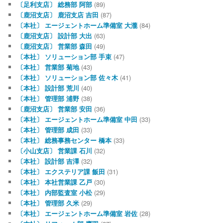
〔足利支店〕 総務部 阿部
(89)
〔鹿沼支店〕 鹿沼支店 吉田
(87)
〔本社〕 エージェントホーム準備室 大瀧
(84)
〔鹿沼支店〕 設計部 大出
(63)
〔鹿沼支店〕 営業部 森田
(49)
〔本社〕 ソリューション部 手束
(47)
〔本社〕 営業部 菊地
(43)
〔本社〕 ソリューション部 佐々木
(41)
〔本社〕 設計部 荒川
(40)
〔本社〕 管理部 浦野
(38)
〔鹿沼支店〕 営業部 安田
(36)
〔本社〕 エージェントホーム準備室 中田
(33)
〔本社〕 管理部 成田
(33)
〔本社〕 総務事務センター 橋本
(33)
〔小山支店〕 営業課 石川
(32)
〔本社〕 設計部 吉澤
(32)
〔本社〕 エクステリア課 飯田
(31)
〔本社〕 本社営業課 乙戸
(30)
〔本社〕 内部監査室 小松
(29)
〔本社〕 管理部 久米
(29)
〔本社〕 エージェントホーム準備室 岩佐
(28)