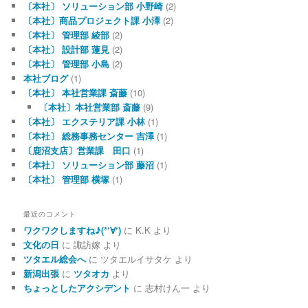
〔本社〕 ソリューション部 小野崎
(2)
〔本社〕商品プロジェクト課 小澤
(2)
〔本社〕 管理部 綾部
(2)
〔本社〕 設計部 蓮見
(2)
〔本社〕 管理部 小島
(2)
本社ブログ
(1)
〔本社〕 本社営業課 斎藤
(10)
〔本社〕本社営業部 斎藤
(9)
〔本社〕 エクステリア課 小林
(1)
〔本社〕 総務事務センター 吉澤
(1)
〔鹿沼支店〕営業課 田口
(1)
〔本社〕 ソリューション部 藤沼
(1)
〔本社〕 管理部 横塚
(1)
最近のコメント
ワクワクしますね♪(*‘∀‘)
に
K.K
より
文化の日
に
諏訪嫁
より
ツタエル総会へ
に
ツタエルイサタケ
より
新潟出張
に
ツタオカ
より
ちょっとしたアクシデント
に
志村けん一
より