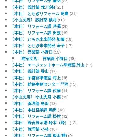
〔本社〕 リフォーム部 鷹羽
(27)
〔本社〕 設計部 荒川(裕)
(27)
〔本社〕 とちぎリフォーム 尾臺
(21)
〔小山支店〕 設計部 飯村
(20)
〔本社〕 リフォーム課 芹澤
(20)
〔本社〕 リフォーム課 田波
(19)
〔本社〕 とちぎ未来開発 加藤
(18)
〔本社〕 とちぎ未来開発 金子
(17)
〔本社〕 営業部 小野口
(35)
〔鹿沼支店〕 営業課 小野口
(18)
〔本社〕 エージェントホーム準備室 外山
(17)
〔本社〕 設計部 香山
(17)
〔本社〕 宇都宮準備室 村上
(16)
〔本社〕 総務事務センター 門沢
(15)
〔本社〕 リフォーム課 佐藤
(14)
〔小山支店〕 小山支店 小森
(13)
〔本社〕 管理部 島田
(13)
〔本社〕 本社営業課 嶋田
(13)
〔本社〕 リフォーム課 松村
(12)
〔本社〕 総合展示場 鈴木（玲）
(12)
〔本社〕 管理部 小林
(10)
〔本社〕 リフォーム課 飯田(勝)
(9)