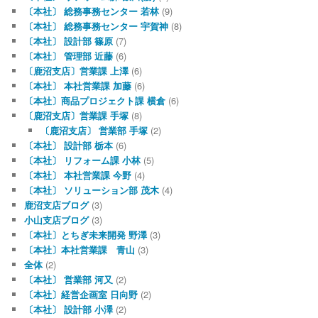
〔本社〕 総務事務センター 若林
(9)
〔本社〕 総務事務センター 宇賀神
(8)
〔本社〕 設計部 篠原
(7)
〔本社〕 管理部 近藤
(6)
〔鹿沼支店〕営業課 上澤
(6)
〔本社〕 本社営業課 加藤
(6)
〔本社〕商品プロジェクト課 横倉
(6)
〔鹿沼支店〕営業課 手塚
(8)
〔鹿沼支店〕 営業部 手塚
(2)
〔本社〕 設計部 栃本
(6)
〔本社〕 リフォーム課 小林
(5)
〔本社〕 本社営業課 今野
(4)
〔本社〕 ソリューション部 茂木
(4)
鹿沼支店ブログ
(3)
小山支店ブログ
(3)
〔本社〕とちぎ未来開発 野澤
(3)
〔本社〕本社営業課 青山
(3)
全体
(2)
〔本社〕 営業部 河又
(2)
〔本社〕経営企画室 日向野
(2)
〔本社〕 設計部 小澤
(2)