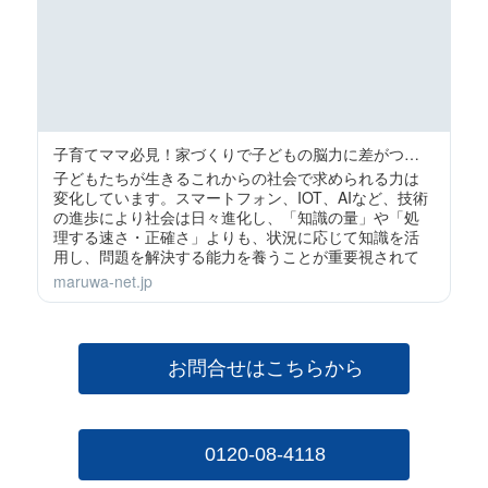
子育てママ必見！家づくりで子どもの脳力に差がつく？！
子どもたちが生きるこれからの社会で求められる力は
変化しています。スマートフォン、IOT、AIなど、技術
の進歩により社会は日々進化し、「知識の量」や「処
理する速さ・正確さ」よりも、状況に応じて知識を活
用し、問題を解決する能力を養うことが重要視されて
きています。
maruwa-net.jp
お問合せはこちらから
0120-08-4118