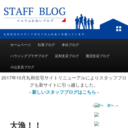
メインメニュー
ホームページ
社長ブログ
本社ブログ
メインコンテンツへ移動
ハウジングプラザブログ
足利支店ブログ
鹿沼支店ブログ
小山支店ブログ
2017年10月丸和住宅サイトリニューアルによりスタッフブロ
グも新サイトに引っ越しました。
- 新しいスタッフブログはこちら -
投稿ナビゲーション
←
前へ
次へ
→
大漁！！