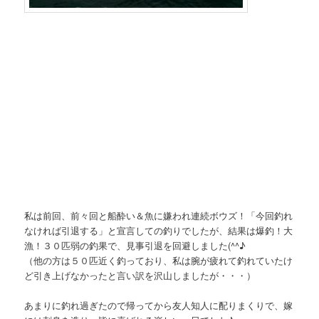
私は前回、前々回と船酔い＆魚に嫌われ連続ボウズ！「今回釣れ
なければ引退する」と宣言しての釣りでしたが、結果は爆釣！大
漁！３０匹弱の釣果で、見事引退を回避しました(^^♪
（他の方は５０匹近く釣っており、私は腕が疲れて釣れていたけ
ど引き上げなかったと言い訳を沢山しましたが・・・）
あまりに釣れ過ぎたので帰ってから友人知人に配りまくりで、嫁