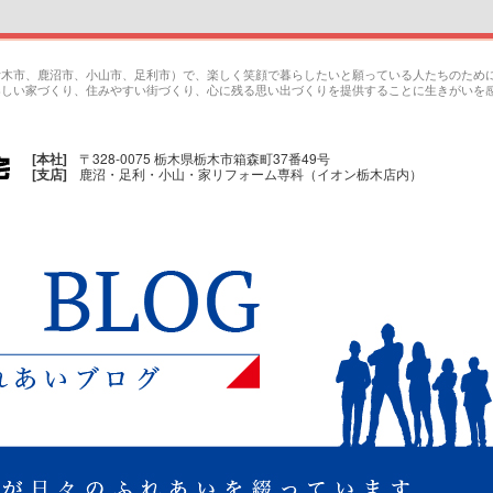
栃木市、鹿沼市、小山市、足利市）で、楽しく笑顔で暮らしたいと願っている人たちのため
楽しい家づくり、住みやすい街づくり、心に残る思い出づくりを提供することに生きがいを
[本社]
〒328-0075 栃木県栃木市箱森町37番49号
[支店]
鹿沼・足利・小山・家リフォーム専科（イオン栃木店内）