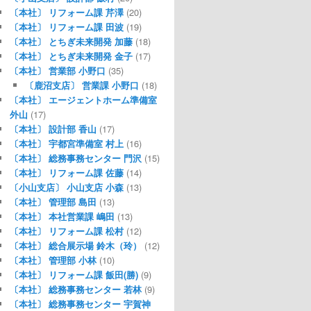
〔本社〕 リフォーム課 芹澤
(20)
〔本社〕 リフォーム課 田波
(19)
〔本社〕 とちぎ未来開発 加藤
(18)
〔本社〕 とちぎ未来開発 金子
(17)
〔本社〕 営業部 小野口
(35)
〔鹿沼支店〕 営業課 小野口
(18)
〔本社〕 エージェントホーム準備室
外山
(17)
〔本社〕 設計部 香山
(17)
〔本社〕 宇都宮準備室 村上
(16)
〔本社〕 総務事務センター 門沢
(15)
〔本社〕 リフォーム課 佐藤
(14)
〔小山支店〕 小山支店 小森
(13)
〔本社〕 管理部 島田
(13)
〔本社〕 本社営業課 嶋田
(13)
〔本社〕 リフォーム課 松村
(12)
〔本社〕 総合展示場 鈴木（玲）
(12)
〔本社〕 管理部 小林
(10)
〔本社〕 リフォーム課 飯田(勝)
(9)
〔本社〕 総務事務センター 若林
(9)
〔本社〕 総務事務センター 宇賀神