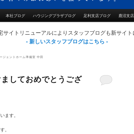
本社ブログ
ハウジングプラザブログ
足利支店ブログ
鹿沼支店
動
和住宅サイトリニューアルによりスタッフブログも新サイ
- 新しいスタッフブログはこちら -
エージェントホーム準備室 中田
けましておめでとうござ
ざいます。
ます。