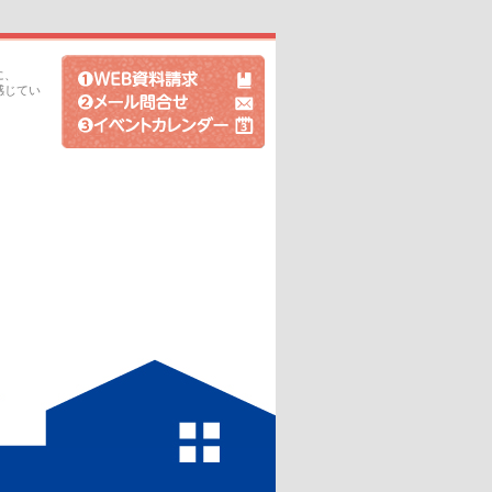
に、
感じてい