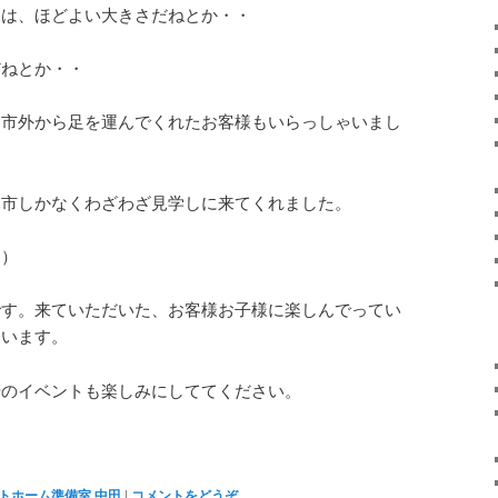
らは、ほどよい大きさだねとか・・
だねとか・・
と市外から足を運んでくれたお客様もいらっしゃいまし
木市しかなくわざわざ見学しに来てくれました。
た）
です。来ていただいた、お客様お子様に楽しんでってい
ています。
場のイベントも楽しみにしててください。
トホーム準備室 中田
|
コメントをどうぞ