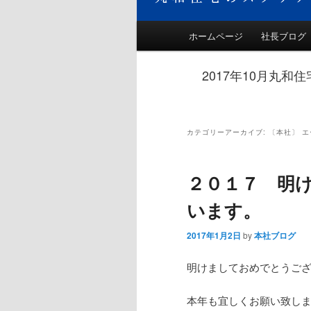
メインメニュー
ホームページ
社長ブログ
メインコンテンツへ移
サブコンテンツへ移動
2017年10月丸
カテゴリーアーカイブ:
〔本社〕 
２０１７ 明
います。
2017年1月2日
by
本社ブログ
明けましておめでとうご
本年も宜しくお願い致し