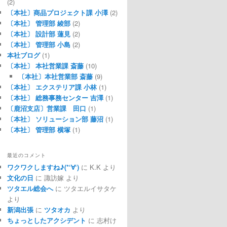
(2)
〔本社〕商品プロジェクト課 小澤
(2)
〔本社〕 管理部 綾部
(2)
〔本社〕 設計部 蓮見
(2)
〔本社〕 管理部 小島
(2)
本社ブログ
(1)
〔本社〕 本社営業課 斎藤
(10)
〔本社〕本社営業部 斎藤
(9)
〔本社〕 エクステリア課 小林
(1)
〔本社〕 総務事務センター 吉澤
(1)
〔鹿沼支店〕営業課 田口
(1)
〔本社〕 ソリューション部 藤沼
(1)
〔本社〕 管理部 横塚
(1)
最近のコメント
ワクワクしますね♪(*‘∀‘)
に
K.K
より
文化の日
に
諏訪嫁
より
ツタエル総会へ
に
ツタエルイサタケ
より
新潟出張
に
ツタオカ
より
ちょっとしたアクシデント
に
志村け