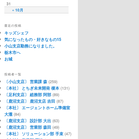
31
« 10月
最近の投稿
キッズシェフ
気になったもの・好きなもの15
小山支店勤務になりました。
栃木市へ
お城
投稿者一覧
〔小山支店〕 営業課 森
(259)
〔本社〕 とちぎ未来開発 榎本
(131)
〔足利支店〕 総務部 阿部
(89)
〔鹿沼支店〕 鹿沼支店 吉田
(87)
〔本社〕 エージェントホーム準備室
大瀧
(84)
〔鹿沼支店〕 設計部 大出
(63)
〔鹿沼支店〕 営業部 森田
(49)
〔本社〕 ソリューション部 手束
(47)