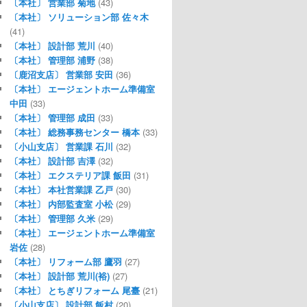
〔本社〕 営業部 菊地
(43)
〔本社〕 ソリューション部 佐々木
(41)
〔本社〕 設計部 荒川
(40)
〔本社〕 管理部 浦野
(38)
〔鹿沼支店〕 営業部 安田
(36)
〔本社〕 エージェントホーム準備室
中田
(33)
〔本社〕 管理部 成田
(33)
〔本社〕 総務事務センター 橋本
(33)
〔小山支店〕 営業課 石川
(32)
〔本社〕 設計部 吉澤
(32)
〔本社〕 エクステリア課 飯田
(31)
〔本社〕 本社営業課 乙戸
(30)
〔本社〕 内部監査室 小松
(29)
〔本社〕 管理部 久米
(29)
〔本社〕 エージェントホーム準備室
岩佐
(28)
〔本社〕 リフォーム部 鷹羽
(27)
〔本社〕 設計部 荒川(裕)
(27)
〔本社〕 とちぎリフォーム 尾臺
(21)
〔小山支店〕 設計部 飯村
(20)