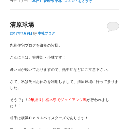
カテゴリー:
〔本社〕 管理部 小林
|
コメントをどうぞ
清原球場
2017年7月9日
by
本社ブログ
丸和住宅ブログを御覧の皆様。
こんにちは。管理部・小林です！
暑い日が続いておりますので、熱中症などにご注意下さい。
さて、私は先日お休みを利用しまして、清原球場に行って参りま
した。
そうです！
2年振りに栃木県でジャイアンツ戦
が行われまし
た！！
相手は横浜ＤｅＮＡベイスターズであります！