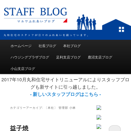
メインメニュー
ホームページ
社長ブログ
本社ブログ
メインコンテンツへ移動
サブコンテンツへ移動
ハウジングプラザブログ
足利支店ブログ
鹿沼支店ブログ
小山支店ブログ
2017年10月丸和住宅サイトリニューアルによりスタッフブロ
グも新サイトに引っ越しました。
- 新しいスタッフブログはこちら -
カテゴリーアーカイブ:
〔本社〕 管理部 小林
益子焼