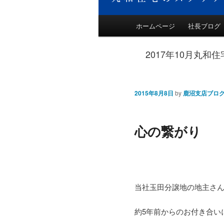
メインメニュー
ホームページ
社長ブログ
メインコンテンツへ移
2017年10月丸
2015年8月8日
by
鹿沼支店ブロ
心の繋がり
当社玉田分譲地の地主さ
約5年前からのお付き合い