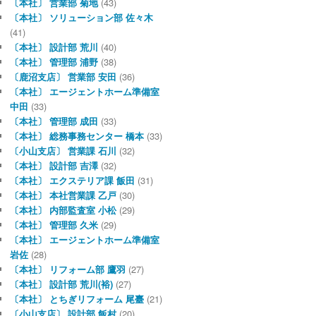
〔本社〕 営業部 菊地
(43)
〔本社〕 ソリューション部 佐々木
(41)
〔本社〕 設計部 荒川
(40)
〔本社〕 管理部 浦野
(38)
〔鹿沼支店〕 営業部 安田
(36)
〔本社〕 エージェントホーム準備室
中田
(33)
〔本社〕 管理部 成田
(33)
〔本社〕 総務事務センター 橋本
(33)
〔小山支店〕 営業課 石川
(32)
〔本社〕 設計部 吉澤
(32)
〔本社〕 エクステリア課 飯田
(31)
〔本社〕 本社営業課 乙戸
(30)
〔本社〕 内部監査室 小松
(29)
〔本社〕 管理部 久米
(29)
〔本社〕 エージェントホーム準備室
岩佐
(28)
〔本社〕 リフォーム部 鷹羽
(27)
〔本社〕 設計部 荒川(裕)
(27)
〔本社〕 とちぎリフォーム 尾臺
(21)
〔小山支店〕 設計部 飯村
(20)