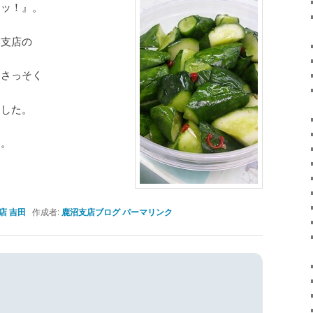
リッ！』。
沼支店の
日さっそく
ました。
す。
店 吉田
作成者:
鹿沼支店ブログ
パーマリンク