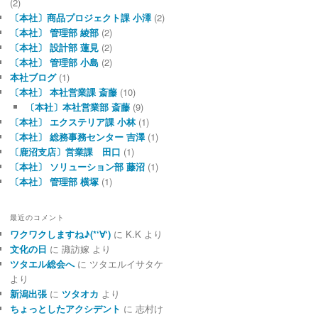
(2)
〔本社〕商品プロジェクト課 小澤
(2)
〔本社〕 管理部 綾部
(2)
〔本社〕 設計部 蓮見
(2)
〔本社〕 管理部 小島
(2)
本社ブログ
(1)
〔本社〕 本社営業課 斎藤
(10)
〔本社〕本社営業部 斎藤
(9)
〔本社〕 エクステリア課 小林
(1)
〔本社〕 総務事務センター 吉澤
(1)
〔鹿沼支店〕営業課 田口
(1)
〔本社〕 ソリューション部 藤沼
(1)
〔本社〕 管理部 横塚
(1)
最近のコメント
ワクワクしますね♪(*‘∀‘)
に
K.K
より
文化の日
に
諏訪嫁
より
ツタエル総会へ
に
ツタエルイサタケ
より
新潟出張
に
ツタオカ
より
ちょっとしたアクシデント
に
志村け