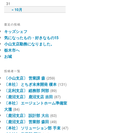
31
« 10月
最近の投稿
キッズシェフ
気になったもの・好きなもの15
小山支店勤務になりました。
栃木市へ
お城
投稿者一覧
〔小山支店〕 営業課 森
(259)
〔本社〕 とちぎ未来開発 榎本
(131)
〔足利支店〕 総務部 阿部
(89)
〔鹿沼支店〕 鹿沼支店 吉田
(87)
〔本社〕 エージェントホーム準備室
大瀧
(84)
〔鹿沼支店〕 設計部 大出
(63)
〔鹿沼支店〕 営業部 森田
(49)
〔本社〕 ソリューション部 手束
(47)