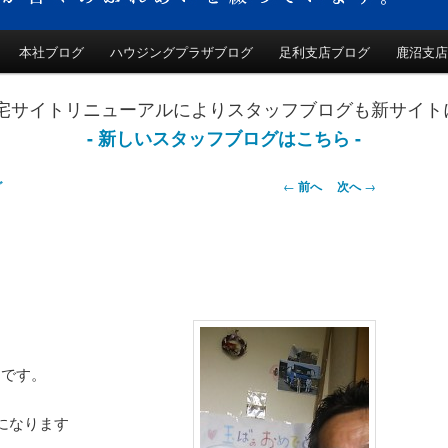
本社ブログ
ハウジングプラザブログ
足利支店ブログ
鹿沼支店
動
和住宅サイトリニューアルによりスタッフブログも新サイ
- 新しいスタッフブログはこちら -
投稿ナビゲー
←
前へ
次へ
→
グ
ション
んです。
になります