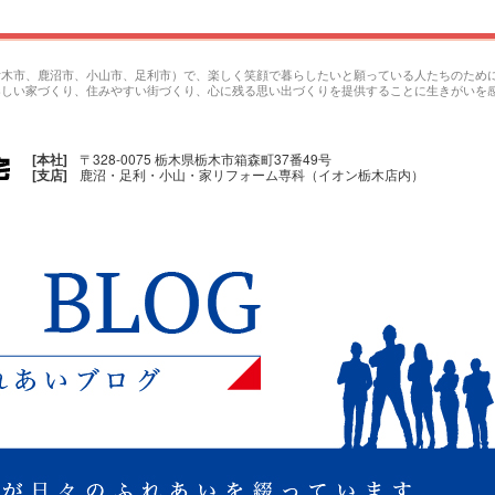
栃木市、鹿沼市、小山市、足利市）で、楽しく笑顔で暮らしたいと願っている人たちのため
楽しい家づくり、住みやすい街づくり、心に残る思い出づくりを提供することに生きがいを
[本社]
〒328-0075 栃木県栃木市箱森町37番49号
[支店]
鹿沼・足利・小山・家リフォーム専科（イオン栃木店内）