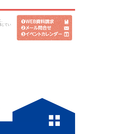
に、
感じてい