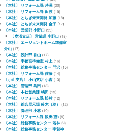
〔本社〕 リフォーム課 芹澤
(20)
〔本社〕 リフォーム課 田波
(19)
〔本社〕 とちぎ未来開発 加藤
(18)
〔本社〕 とちぎ未来開発 金子
(17)
〔本社〕 営業部 小野口
(35)
〔鹿沼支店〕 営業課 小野口
(18)
〔本社〕 エージェントホーム準備室
外山
(17)
〔本社〕 設計部 香山
(17)
〔本社〕 宇都宮準備室 村上
(16)
〔本社〕 総務事務センター 門沢
(15)
〔本社〕 リフォーム課 佐藤
(14)
〔小山支店〕 小山支店 小森
(13)
〔本社〕 管理部 島田
(13)
〔本社〕 本社営業課 嶋田
(13)
〔本社〕 リフォーム課 松村
(12)
〔本社〕 総合展示場 鈴木（玲）
(12)
〔本社〕 管理部 小林
(10)
〔本社〕 リフォーム課 飯田(勝)
(9)
〔本社〕 総務事務センター 若林
(9)
〔本社〕 総務事務センター 宇賀神