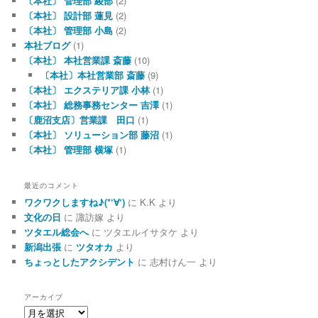
〔本社〕 管理部 綾部
(2)
〔本社〕 設計部 蓮見
(2)
〔本社〕 管理部 小島
(2)
本社ブログ
(1)
〔本社〕 本社営業課 斎藤
(10)
〔本社〕本社営業部 斎藤
(9)
〔本社〕 エクステリア課 小林
(1)
〔本社〕 総務事務センター 吉澤
(1)
〔鹿沼支店〕営業課 田口
(1)
〔本社〕 ソリューション部 藤沼
(1)
〔本社〕 管理部 横塚
(1)
最近のコメント
ワクワクしますね♪(*‘∀‘)
に
K.K
より
文化の日
に
諏訪嫁
より
ツタエル総会へ
に
ツタエルイサタケ
より
新潟出張
に
ツタオカ
より
ちょっとしたアクシデント
に
志村けん一
より
アーカイブ