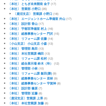
〔本社〕 とちぎ未来開発 金子
(17)
〔本社〕 営業部 小野口
(35)
〔鹿沼支店〕 営業課 小野口
(18)
〔本社〕 エージェントホーム準備室 外山
(17)
〔本社〕 設計部 香山
(17)
〔本社〕 宇都宮準備室 村上
(16)
〔本社〕 総務事務センター 門沢
(15)
〔本社〕 リフォーム課 佐藤
(14)
〔小山支店〕 小山支店 小森
(13)
〔本社〕 管理部 島田
(13)
〔本社〕 本社営業課 嶋田
(13)
〔本社〕 リフォーム課 松村
(12)
〔本社〕 総合展示場 鈴木（玲）
(12)
〔本社〕 管理部 小林
(10)
〔本社〕 リフォーム課 飯田(勝)
(9)
〔本社〕 総務事務センター 若林
(9)
〔本社〕 総務事務センター 宇賀神
(8)
〔本社〕 設計部 篠原
(7)
〔本社〕 管理部 近藤
(6)
〔鹿沼支店〕営業課 上澤
(6)
〔本社〕 本社営業課 加藤
(6)