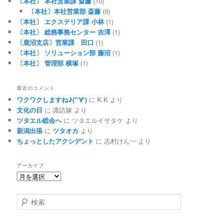
〔本社〕 本社営業課 斎藤
(10)
〔本社〕本社営業部 斎藤
(9)
〔本社〕 エクステリア課 小林
(1)
〔本社〕 総務事務センター 吉澤
(1)
〔鹿沼支店〕営業課 田口
(1)
〔本社〕 ソリューション部 藤沼
(1)
〔本社〕 管理部 横塚
(1)
最近のコメント
ワクワクしますね♪(*‘∀‘)
に
K.K
より
文化の日
に
諏訪嫁
より
ツタエル総会へ
に
ツタエルイサタケ
より
新潟出張
に
ツタオカ
より
ちょっとしたアクシデント
に
志村けん一
より
アーカイブ
検索