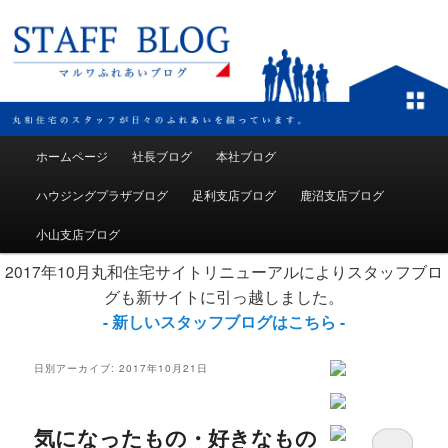
メインメニュー
ホームページ
社長ブログ
本社ブログ
メインコンテンツへ移動
サブコンテンツへ移動
ハウジングプラザブログ
足利支店ブログ
鹿沼支店ブログ
小山支店ブログ
2017年10月丸和住宅サイトリニューアルによりスタッフブロ
グも新サイトに引っ越しました。
- 新しいスタッフブログはこちら -
日別アーカイブ:
2017年10月21日
気になったもの・好きなもの