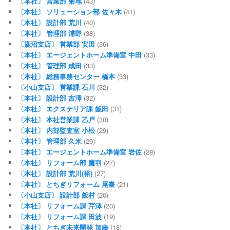
〔本社〕 営業部 菊地
(43)
〔本社〕 ソリューション部 佐々木
(41)
〔本社〕 設計部 荒川
(40)
〔本社〕 管理部 浦野
(38)
〔鹿沼支店〕 営業部 安田
(36)
〔本社〕 エージェントホーム準備室 中田
(33)
〔本社〕 管理部 成田
(33)
〔本社〕 総務事務センター 橋本
(33)
〔小山支店〕 営業課 石川
(32)
〔本社〕 設計部 吉澤
(32)
〔本社〕 エクステリア課 飯田
(31)
〔本社〕 本社営業課 乙戸
(30)
〔本社〕 内部監査室 小松
(29)
〔本社〕 管理部 久米
(29)
〔本社〕 エージェントホーム準備室 岩佐
(28)
〔本社〕 リフォーム部 鷹羽
(27)
〔本社〕 設計部 荒川(裕)
(27)
〔本社〕 とちぎリフォーム 尾臺
(21)
〔小山支店〕 設計部 飯村
(20)
〔本社〕 リフォーム課 芹澤
(20)
〔本社〕 リフォーム課 田波
(19)
〔本社〕 とちぎ未来開発 加藤
(18)