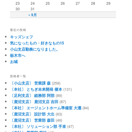
23
24
25
26
27
28
29
30
31
« 9月
最近の投稿
キッズシェフ
気になったもの・好きなもの15
小山支店勤務になりました。
栃木市へ
お城
投稿者一覧
〔小山支店〕 営業課 森
(259)
〔本社〕 とちぎ未来開発 榎本
(131)
〔足利支店〕 総務部 阿部
(89)
〔鹿沼支店〕 鹿沼支店 吉田
(87)
〔本社〕 エージェントホーム準備室 大瀧
(84)
〔鹿沼支店〕 設計部 大出
(63)
〔鹿沼支店〕 営業部 森田
(49)
〔本社〕 ソリューション部 手束
(47)