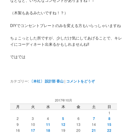
などなど、いろんなコンセントがありますね！！
（木製もあるみたいですね！？）
DIYでコンセントプレートのみを変える方もいらっしゃいますね
ちょこっとした所ですが、少しだけ気にしてあげることで、キレ
イにコーディネート出来るかもしれませんね‼
ではでは
カテゴリー:
〔本社〕 設計部 香山
|
コメントをどうぞ
2017年10月
月
火
水
木
金
土
日
1
2
3
4
5
6
7
8
9
10
11
12
13
14
15
16
17
18
19
20
21
22