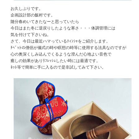
お久しぶりです。
企画設計部の飯村です。
随分春めいてきたなーと思っていたら
今日はまた冬に逆戻りしたような寒さ・・・体調管理には
気を付けて下さいね。
さて、今日は最近ハマっているﾃｨﾝｼｬをご紹介します。
ﾁﾍﾞｯﾄの僧侶が儀式の時や瞑想の時等に使用する法具なのですが
心の奥深くしみ込んでくるような澄んだ心地よい音色で
癒しの効果がありﾘﾌﾚｯｼｭしたい時には最適です。
ﾈｯﾄ等で簡単に手に入るので是非試してみて下さい。