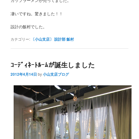
カップラーメンが売ってました。
凄いですね。驚きました！！
設計の飯村でした。
カテゴリー:
〔小山支店〕 設計部 飯村
ｺｰﾃﾞｨﾈｰﾄﾙｰﾑが誕生しました
2012年4月14日
by
小山支店ブログ