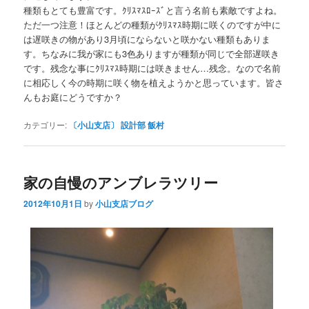
種類もとても豊富です。ｸﾘｽﾏｽﾛｰｽﾞと言う名前も素敵ですよね。
ただ一つ注意！ほとんどの種類がｸﾘｽﾏｽ時期に咲くのですが中に
は遅咲きの物があり3月頃にならないと咲かない種類もありま
す。ちなみに我が家にも3色ありますが種類が同じで全部遅咲き
です。残念な事にｸﾘｽﾏｽ時期には咲きません…残念。なので名前
に相応しく今の時期に咲く物を植えようかと思っています。皆さ
んもお庭にどうですか？
カテゴリー:
〔小山支店〕 設計部 飯村
家の自慢のアンブレラツリー
2012年10月1日
by
小山支店ブログ