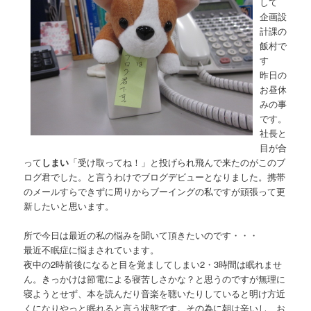
して
企画設
計課の
飯村で
す
昨日の
お昼休
みの事
です。
社長と
目が合
って
しまい
「受け取ってね！」と投げられ飛んで来たのがこのブ
ログ君でした。と言うわけでブログデビューとなりました。携帯
のメールすらできずに周りからブーイングの私ですが頑張って更
新したいと思います。
所で今日は最近の私の悩みを聞いて頂きたいのです・・・
最近不眠症に悩まされています。
夜中の2時前後になると目を覚ましてしまい2・3時間は眠れませ
ん。きっかけは節電による寝苦しさかな？と思うのですが無理に
寝ようとせず、本を読んだり音楽を聴いたりしていると明け方近
くになりやっと眠れると言う状態です。その為に朝は辛いし、お