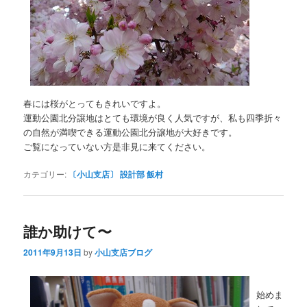
春には桜がとってもきれいですよ。
運動公園北分譲地はとても環境が良く人気ですが、私も四季折々
の自然が満喫できる運動公園北分譲地が大好きです。
ご覧になっていない方是非見に来てください。
カテゴリー:
〔小山支店〕 設計部 飯村
誰か助けて〜
2011年9月13日
by
小山支店ブログ
始めま