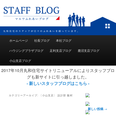
メインメニュー
ホームページ
社長ブログ
本社ブログ
メインコンテンツへ移動
サブコンテンツへ移動
ハウジングプラザブログ
足利支店ブログ
鹿沼支店ブログ
小山支店ブログ
2017年10月丸和住宅サイトリニューアルによりスタッフブロ
グも新サイトに引っ越しました。
- 新しいスタッフブログはこちら -
カテゴリーアーカイブ:
〔小山支店〕 設計部 飯村
投稿ナビゲーション
新しい投稿
→