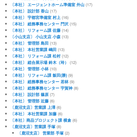
〔本社〕 エージェントホーム準備室 外山
(17)
〔本社〕 設計部 香山
(17)
〔本社〕 宇都宮準備室 村上
(16)
〔本社〕 総務事務センター 門沢
(15)
〔本社〕 リフォーム課 佐藤
(14)
〔小山支店〕 小山支店 小森
(13)
〔本社〕 管理部 島田
(13)
〔本社〕 本社営業課 嶋田
(13)
〔本社〕 リフォーム課 松村
(12)
〔本社〕 総合展示場 鈴木（玲）
(12)
〔本社〕 管理部 小林
(10)
〔本社〕 リフォーム課 飯田(勝)
(9)
〔本社〕 総務事務センター 若林
(9)
〔本社〕 総務事務センター 宇賀神
(8)
〔本社〕 設計部 篠原
(7)
〔本社〕 管理部 近藤
(6)
〔鹿沼支店〕営業課 上澤
(6)
〔本社〕 本社営業課 加藤
(6)
〔本社〕商品プロジェクト課 横倉
(6)
〔鹿沼支店〕営業課 手塚
(8)
〔鹿沼支店〕 営業部 手塚
(2)