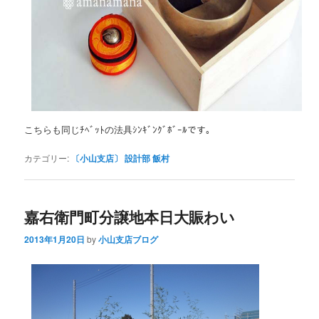
こちらも同じﾁﾍﾞｯﾄの法具ｼﾝｷﾞﾝｸﾞﾎﾞｰﾙです。
カテゴリー:
〔小山支店〕 設計部 飯村
嘉右衛門町分譲地本日大賑わい
2013年1月20日
by
小山支店ブログ