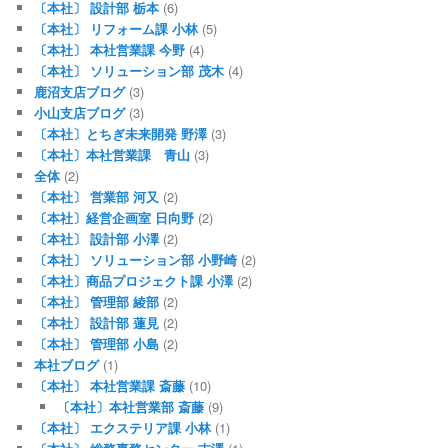
〔本社〕 設計部 栃本
(6)
〔本社〕 リフォーム課 小林
(5)
〔本社〕 本社営業課 今野
(4)
〔本社〕 ソリューション部 茂木
(4)
鹿沼支店ブログ
(3)
小山支店ブログ
(3)
〔本社〕とちぎ未来開発 野澤
(3)
〔本社〕本社営業課 青山
(3)
全体
(2)
〔本社〕 営業部 河又
(2)
〔本社〕経営企画室 日向野
(2)
〔本社〕 設計部 小澤
(2)
〔本社〕 ソリューション部 小野崎
(2)
〔本社〕商品プロジェクト課 小澤
(2)
〔本社〕 管理部 綾部
(2)
〔本社〕 設計部 蓮見
(2)
〔本社〕 管理部 小島
(2)
本社ブログ
(1)
〔本社〕 本社営業課 斎藤
(10)
〔本社〕本社営業部 斎藤
(9)
〔本社〕 エクステリア課 小林
(1)