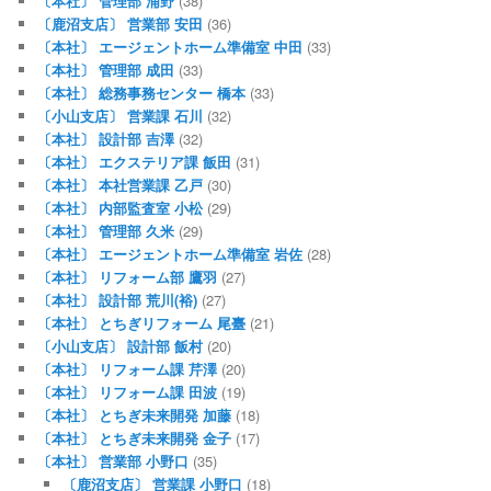
〔本社〕 管理部 浦野
(38)
〔鹿沼支店〕 営業部 安田
(36)
〔本社〕 エージェントホーム準備室 中田
(33)
〔本社〕 管理部 成田
(33)
〔本社〕 総務事務センター 橋本
(33)
〔小山支店〕 営業課 石川
(32)
〔本社〕 設計部 吉澤
(32)
〔本社〕 エクステリア課 飯田
(31)
〔本社〕 本社営業課 乙戸
(30)
〔本社〕 内部監査室 小松
(29)
〔本社〕 管理部 久米
(29)
〔本社〕 エージェントホーム準備室 岩佐
(28)
〔本社〕 リフォーム部 鷹羽
(27)
〔本社〕 設計部 荒川(裕)
(27)
〔本社〕 とちぎリフォーム 尾臺
(21)
〔小山支店〕 設計部 飯村
(20)
〔本社〕 リフォーム課 芹澤
(20)
〔本社〕 リフォーム課 田波
(19)
〔本社〕 とちぎ未来開発 加藤
(18)
〔本社〕 とちぎ未来開発 金子
(17)
〔本社〕 営業部 小野口
(35)
〔鹿沼支店〕 営業課 小野口
(18)