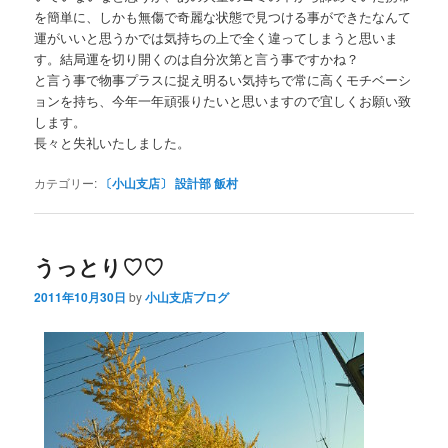
を簡単に、しかも無傷で奇麗な状態で見つける事ができたなんて
運がいいと思うかでは気持ちの上で全く違ってしまうと思いま
す。結局運を切り開くのは自分次第と言う事ですかね？
と言う事で物事プラスに捉え明るい気持ちで常に高くモチベーシ
ョンを持ち、今年一年頑張りたいと思いますので宜しくお願い致
します。
長々と失礼いたしました。
カテゴリー:
〔小山支店〕 設計部 飯村
うっとり♡♡
2011年10月30日
by
小山支店ブログ