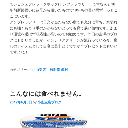
ているシェフレラ・クボック(アンブレラツリー）ですなんと18
年前新築祝いに叔母から頂いたもので18年もの長い間ずーっとこ
こにいます。
アンブレラツリーは日光が当たらない所でも充分に育ち、水切れ
にも強くあまり手のかからないとっても育て易い植物です。あま
り環境を選ばず順応性が高いのでお勧めです。昨日の吉澤のブロ
グにもありましたが、インテリアグリーンが流行っている今、癒
しのアイテムとして自宅に是非どうですか？プレゼントにもいい
ですよね！
カテゴリー:
〔小山支店〕 設計部 飯村
こんなには食べれません。
2012年6月5日
by
小山支店ブログ