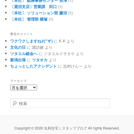
〔本社〕 総務事務センター 吉澤
(1)
〔鹿沼支店〕営業課 田口
(1)
〔本社〕 ソリューション部 藤沼
(1)
〔本社〕 管理部 横塚
(1)
最近のコメント
ワクワクしますね♪(*‘∀‘)
に
K.K
より
文化の日
に
諏訪嫁
より
ツタエル総会へ
に
ツタエルイサタケ
より
新潟出張
に
ツタオカ
より
ちょっとしたアクシデント
に
志村けん一
より
アーカイブ
検索
Copyright © 2026 丸和住宅｜スタッフブログ All rights Reserved.