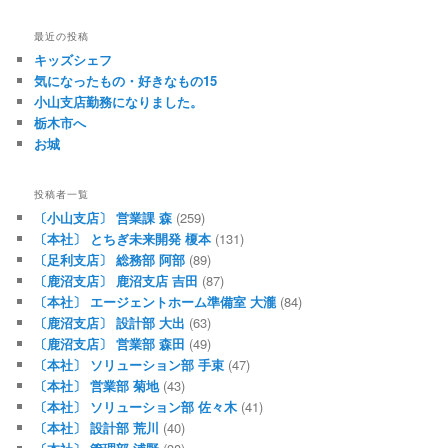
最近の投稿
キッズシェフ
気になったもの・好きなもの15
小山支店勤務になりました。
栃木市へ
お城
投稿者一覧
〔小山支店〕 営業課 森
(259)
〔本社〕 とちぎ未来開発 榎本
(131)
〔足利支店〕 総務部 阿部
(89)
〔鹿沼支店〕 鹿沼支店 吉田
(87)
〔本社〕 エージェントホーム準備室 大瀧
(84)
〔鹿沼支店〕 設計部 大出
(63)
〔鹿沼支店〕 営業部 森田
(49)
〔本社〕 ソリューション部 手束
(47)
〔本社〕 営業部 菊地
(43)
〔本社〕 ソリューション部 佐々木
(41)
〔本社〕 設計部 荒川
(40)