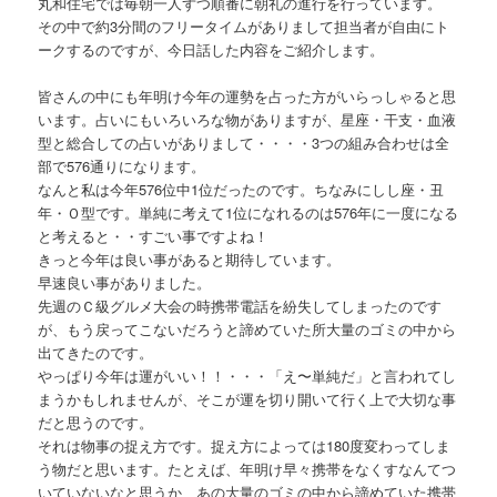
丸和住宅では毎朝一人ずつ順番に朝礼の進行を行っています。
その中で約3分間のフリータイムがありまして担当者が自由にト
ークするのですが、今日話した内容をご紹介します。
皆さんの中にも年明け今年の運勢を占った方がいらっしゃると思
います。占いにもいろいろな物がありますが、星座・干支・血液
型と総合しての占いがありまして・・・・3つの組み合わせは全
部で576通りになります。
なんと私は今年576位中1位だったのです。ちなみにしし座・丑
年・Ｏ型です。単純に考えて1位になれるのは576年に一度になる
と考えると・・すごい事ですよね！
きっと今年は良い事があると期待しています。
早速良い事がありました。
先週のＣ級グルメ大会の時携帯電話を紛失してしまったのです
が、もう戻ってこないだろうと諦めていた所大量のゴミの中から
出てきたのです。
やっぱり今年は運がいい！！・・・「え〜単純だ」と言われてし
まうかもしれませんが、そこが運を切り開いて行く上で大切な事
だと思うのです。
それは物事の捉え方です。捉え方によっては180度変わってしま
う物だと思います。たとえば、年明け早々携帯をなくすなんてつ
いていないなと思うか、あの大量のゴミの中から諦めていた携帯