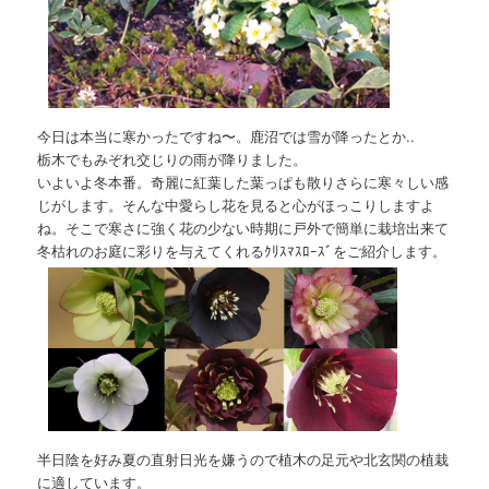
今日は本当に寒かったですね〜。鹿沼では雪が降ったとか..
栃木でもみぞれ交じりの雨が降りました。
いよいよ冬本番。奇麗に紅葉した葉っぱも散りさらに寒々しい感
じがします。そんな中愛らし花を見ると心がほっこりしますよ
ね。そこで寒さに強く花の少ない時期に戸外で簡単に栽培出来て
冬枯れのお庭に彩りを与えてくれるｸﾘｽﾏｽﾛｰｽﾞをご紹介します。
半日陰を好み夏の直射日光を嫌うので植木の足元や北玄関の植栽
に適しています。