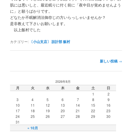
肌には悪いしと、最近眠りに付く前に「夜中目が覚めませんよう
に」と願うばかりです。
どなたか不眠解消法御存じの方いらっしゃいませんか？
是非教えて下さいお願いします。
以上飯村でした
カテゴリー:
〔小山支店〕 設計部 飯村
投稿ナビゲーション
新しい投稿
→
2026年8月
月
火
水
木
金
土
日
1
2
3
4
5
6
7
8
9
10
11
12
13
14
15
16
17
18
19
20
21
22
23
24
25
26
27
28
29
30
31
« 10月