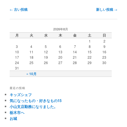
投稿ナビゲーション
←
古い投稿
新しい投稿
→
2026年8月
月
火
水
木
金
土
日
1
2
3
4
5
6
7
8
9
10
11
12
13
14
15
16
17
18
19
20
21
22
23
24
25
26
27
28
29
30
31
« 10月
最近の投稿
キッズシェフ
気になったもの・好きなもの15
小山支店勤務になりました。
栃木市へ
お城