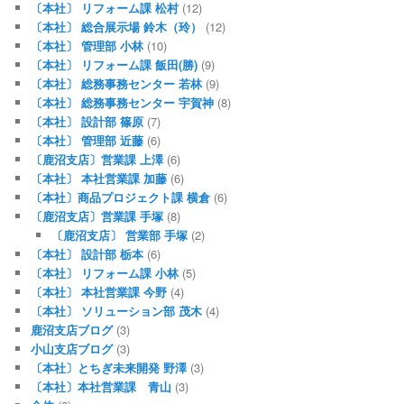
〔本社〕 リフォーム課 松村
(12)
〔本社〕 総合展示場 鈴木（玲）
(12)
〔本社〕 管理部 小林
(10)
〔本社〕 リフォーム課 飯田(勝)
(9)
〔本社〕 総務事務センター 若林
(9)
〔本社〕 総務事務センター 宇賀神
(8)
〔本社〕 設計部 篠原
(7)
〔本社〕 管理部 近藤
(6)
〔鹿沼支店〕営業課 上澤
(6)
〔本社〕 本社営業課 加藤
(6)
〔本社〕商品プロジェクト課 横倉
(6)
〔鹿沼支店〕営業課 手塚
(8)
〔鹿沼支店〕 営業部 手塚
(2)
〔本社〕 設計部 栃本
(6)
〔本社〕 リフォーム課 小林
(5)
〔本社〕 本社営業課 今野
(4)
〔本社〕 ソリューション部 茂木
(4)
鹿沼支店ブログ
(3)
小山支店ブログ
(3)
〔本社〕とちぎ未来開発 野澤
(3)
〔本社〕本社営業課 青山
(3)