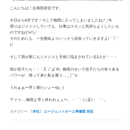
こんにちは！企画部岩佐です。
今日から6月です！そして梅雨に入ってしまいましたね;^_^A
周りはジメジメしていても、仕事はスカッと気持ちよくしたいも
のですね\(^o^)／
そのためにも、一生懸命よりいっそう頑張っていきますよ( ´ ▽ `
)ﾉ
そして我が家にもジメジメと天候に悩まされている2人が・・・
我が息子たち・・・Σ（ﾟдﾟlll）梅雨のせいで息子たちの有り余る
パワーが、帰って来た私を襲う…＿|￣|○
うわぁぁ〜早く寝たいょーr(p_-)
アァァ….梅雨よ早く終われぇぇ〜。・゜・(ノД`)・゜・。
カテゴリー:
〔本社〕 エージェントホーム準備室 岩佐