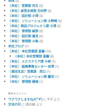
全体
(2)
〔本社〕 営業部 河又
(2)
〔本社〕経営企画室 日向野
(2)
〔本社〕 設計部 小澤
(2)
〔本社〕 ソリューション部 小野崎
(2)
〔本社〕商品プロジェクト課 小澤
(2)
〔本社〕 管理部 綾部
(2)
〔本社〕 設計部 蓮見
(2)
〔本社〕 管理部 小島
(2)
本社ブログ
(1)
〔本社〕 本社営業課 斎藤
(10)
〔本社〕本社営業部 斎藤
(9)
〔本社〕 エクステリア課 小林
(1)
〔本社〕 総務事務センター 吉澤
(1)
〔鹿沼支店〕営業課 田口
(1)
〔本社〕 ソリューション部 藤沼
(1)
〔本社〕 管理部 横塚
(1)
最近のコメント
ワクワクしますね♪(*‘∀‘)
に
K.K
より
文化の日
に
諏訪嫁
より