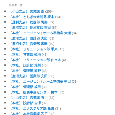
投稿者一覧
〔小山支店〕 営業課 森
(259)
〔本社〕 とちぎ未来開発 榎本
(131)
〔足利支店〕 総務部 阿部
(89)
〔鹿沼支店〕 鹿沼支店 吉田
(87)
〔本社〕 エージェントホーム準備室 大瀧
(84)
〔鹿沼支店〕 設計部 大出
(63)
〔鹿沼支店〕 営業部 森田
(49)
〔本社〕 ソリューション部 手束
(47)
〔本社〕 営業部 菊地
(43)
〔本社〕 ソリューション部 佐々木
(41)
〔本社〕 設計部 荒川
(40)
〔本社〕 管理部 浦野
(38)
〔鹿沼支店〕 営業部 安田
(36)
〔本社〕 エージェントホーム準備室 中田
(33)
〔本社〕 管理部 成田
(33)
〔本社〕 総務事務センター 橋本
(33)
〔小山支店〕 営業課 石川
(32)
〔本社〕 設計部 吉澤
(32)
〔本社〕 エクステリア課 飯田
(31)
〔本社〕 本社営業課 乙戸
(30)