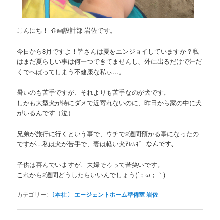
こんにち！ 企画設計部 岩佐です。
今日から8月ですよ！皆さんは夏をエンジョイしていますか？私
はまだ夏らしい事は何一つできてませんし、外に出るだけで汗だ
くでへばってしまう不健康な私ぃ…。
暑いのも苦手ですが、それよりも苦手なのが犬です。
しかも大型犬が特にダメで近寄れないのに、昨日から家の中に犬
がいるんです（泣）
兄弟が旅行に行くという事で、ウチで2週間預かる事になったの
ですが…私は犬が苦手で、妻は軽い犬ｱﾚﾙｷﾞｰなんです。
子供は喜んでいますが、夫婦そろって苦笑いです。
これから2週間どうしたらいいんでしょう(´；ω；｀)
カテゴリー:
〔本社〕 エージェントホーム準備室 岩佐