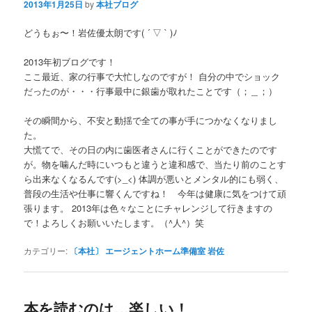
2013年1月25日
by
本社ブログ
どうもぉ〜！岩佐優太朗です( ´ ▽ ` )ﾉ
2013年初ブログです！
ここ最近、家の行事で大忙しなのですが！ 自分の中でショック
だったのが・・・行事最中に銀歯が取れたことです（；＿；）
その瞬間から、不安と動揺で全ての事が手につかなくなりまし
た。
大慌てで、その日の内に歯医者さんに行くことができたのです
が。物を噛んだ時にいつもと違うと違和感で、当たり前のことす
ら出来なくなるんです(>_<) 体調が悪いとメンタル的にも弱く、
普段の生活や仕事に響くんですね！ 今年は健康に気をつけて頑
張ります。 2013年は色々なことにチャレンジして行きますの
で！よろしくお願いいたします。（^人^）笑
カテゴリー:
〔本社〕 エージェントホーム準備室 岩佐
本を読むのは…楽しい！