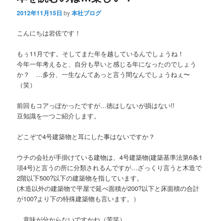
2012年11月15日
by
本社ブログ
こんにちは岩佐です！
もぅ11月です。そしてまた年を越しているんでしょうね！
今年一年考えると、自分も早いと感じる年になったのでしょう
か？ …多分、一生なんてあっと言う間なんでしょうねぇ〜
（笑）
前回もコアっぽかったですが…徳はしないが損はない!!
豆知識を一つご紹介します。
どこぞで4号建築物と耳にした事はないですか？
ウチの会社が手掛けている建物は、4号建築物(建築基準法第6条1
項4号)と言うの所に分類されるんですが…ざっくり言うと木造で
2階以下500?以下の建築物を指しています。
(木造以外の建築物で平屋で延べ面積が200?以下と床面積の合計
が100?より下の特殊建築物も言います。）
…意味が分からないですかね（苦笑）