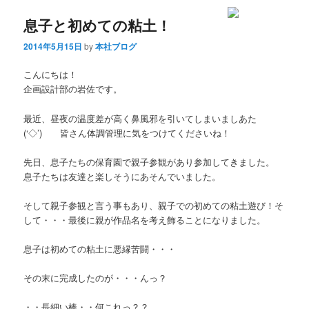
息子と初めての粘土！
2014年5月15日
by
本社ブログ
こんにちは！
企画設計部の岩佐です。
最近、昼夜の温度差が高く鼻風邪を引いてしまいましあた
(‘◇’)ゞ 皆さん体調管理に気をつけてくださいね！
先日、息子たちの保育園で親子参観があり参加してきました。
息子たちは友達と楽しそうにあそんでいました。
そして親子参観と言う事もあり、親子での初めての粘土遊び！そ
して・・・最後に親が作品名を考え飾ることになりました。
息子は初めての粘土に悪縁苦闘・・・
その末に完成したのが・・・んっ？
・・長細い棒・・何これっ？？