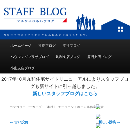
メインメニュー
ホームページ
社長ブログ
本社ブログ
メインコンテンツへ移動
サブコンテンツへ移動
ハウジングプラザブログ
足利支店ブログ
鹿沼支店ブログ
小山支店ブログ
2017年10月丸和住宅サイトリニューアルによりスタッフブロ
グも新サイトに引っ越しました。
- 新しいスタッフブログはこちら -
カテゴリーアーカイブ:
〔本社〕 エージェントホーム準備室 岩佐
投稿ナビゲーション
←
古い投稿
新しい投稿
→