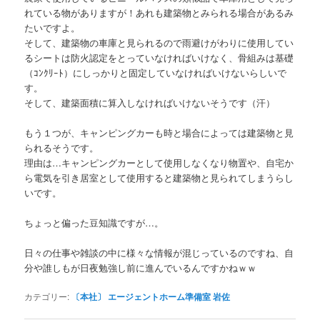
れている物がありますが！あれも建築物とみられる場合があるみ
たいですよ。
そして、建築物の車庫と見られるので雨避けがわりに使用してい
るシートは防火認定をとっていなければいけなく、骨組みは基礎
（ｺﾝｸﾘｰﾄ）にしっかりと固定していなければいけないらしいで
す。
そして、建築面積に算入しなければいけないそうです（汗）
もう１つが、キャンピングカーも時と場合によっては建築物と見
られるそうです。
理由は…キャンピングカーとして使用しなくなり物置や、自宅か
ら電気を引き居室として使用すると建築物と見られてしまうらし
いです。
ちょっと偏った豆知識ですが…。
日々の仕事や雑談の中に様々な情報が混じっているのですね、自
分や誰しもが日夜勉強し前に進んでいるんですかねｗｗ
カテゴリー:
〔本社〕 エージェントホーム準備室 岩佐