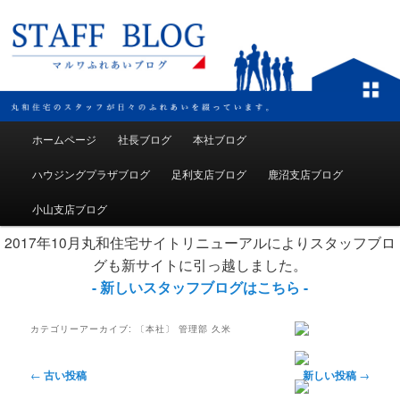
メインメニュー
ホームページ
社長ブログ
本社ブログ
メインコンテンツへ移動
サブコンテンツへ移動
ハウジングプラザブログ
足利支店ブログ
鹿沼支店ブログ
小山支店ブログ
2017年10月丸和住宅サイトリニューアルによりスタッフブロ
グも新サイトに引っ越しました。
- 新しいスタッフブログはこちら -
カテゴリーアーカイブ:
〔本社〕 管理部 久米
投稿ナビゲーション
←
古い投稿
新しい投稿
→