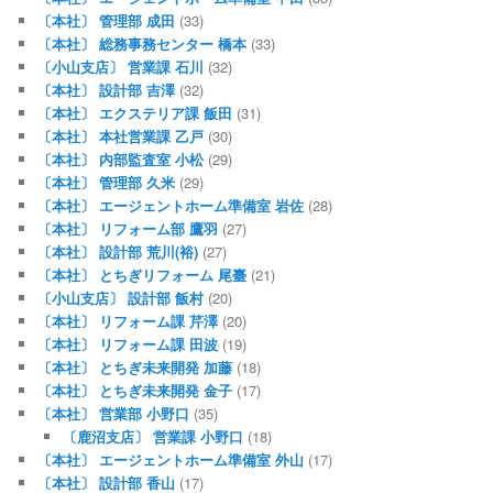
〔本社〕 管理部 成田
(33)
〔本社〕 総務事務センター 橋本
(33)
〔小山支店〕 営業課 石川
(32)
〔本社〕 設計部 吉澤
(32)
〔本社〕 エクステリア課 飯田
(31)
〔本社〕 本社営業課 乙戸
(30)
〔本社〕 内部監査室 小松
(29)
〔本社〕 管理部 久米
(29)
〔本社〕 エージェントホーム準備室 岩佐
(28)
〔本社〕 リフォーム部 鷹羽
(27)
〔本社〕 設計部 荒川(裕)
(27)
〔本社〕 とちぎリフォーム 尾臺
(21)
〔小山支店〕 設計部 飯村
(20)
〔本社〕 リフォーム課 芹澤
(20)
〔本社〕 リフォーム課 田波
(19)
〔本社〕 とちぎ未来開発 加藤
(18)
〔本社〕 とちぎ未来開発 金子
(17)
〔本社〕 営業部 小野口
(35)
〔鹿沼支店〕 営業課 小野口
(18)
〔本社〕 エージェントホーム準備室 外山
(17)
〔本社〕 設計部 香山
(17)