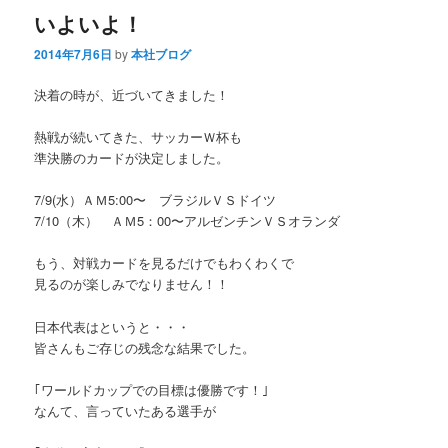
いよいよ！
2014年7月6日
by
本社ブログ
決着の時が、近づいてきました！
熱戦が続いてきた、サッカーＷ杯も
準決勝のカードが決定しました。
7/9(水）ＡＭ5:00〜 ブラジルＶＳドイツ
7/10（木） ＡＭ5：00〜アルゼンチンＶＳオランダ
もう、対戦カードを見るだけでもわくわくで
見るのが楽しみでなりません！！
日本代表はというと・・・
皆さんもご存じの残念な結果でした。
｢ワールドカップでの目標は優勝です！｣
なんて、言っていたある選手が