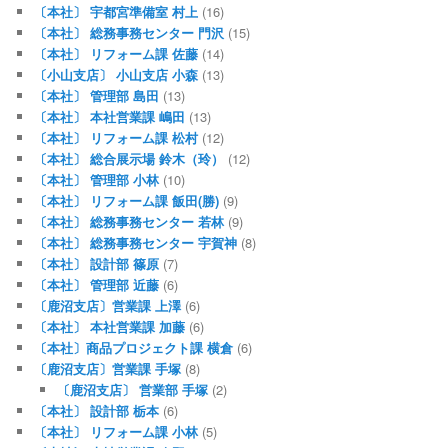
〔本社〕 宇都宮準備室 村上
(16)
〔本社〕 総務事務センター 門沢
(15)
〔本社〕 リフォーム課 佐藤
(14)
〔小山支店〕 小山支店 小森
(13)
〔本社〕 管理部 島田
(13)
〔本社〕 本社営業課 嶋田
(13)
〔本社〕 リフォーム課 松村
(12)
〔本社〕 総合展示場 鈴木（玲）
(12)
〔本社〕 管理部 小林
(10)
〔本社〕 リフォーム課 飯田(勝)
(9)
〔本社〕 総務事務センター 若林
(9)
〔本社〕 総務事務センター 宇賀神
(8)
〔本社〕 設計部 篠原
(7)
〔本社〕 管理部 近藤
(6)
〔鹿沼支店〕営業課 上澤
(6)
〔本社〕 本社営業課 加藤
(6)
〔本社〕商品プロジェクト課 横倉
(6)
〔鹿沼支店〕営業課 手塚
(8)
〔鹿沼支店〕 営業部 手塚
(2)
〔本社〕 設計部 栃本
(6)
〔本社〕 リフォーム課 小林
(5)