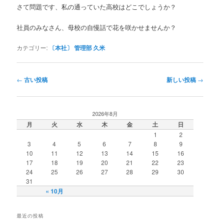
さて問題です、私の通っていた高校はどこでしょうか？
社員のみなさん、母校の自慢話で花を咲かせませんか？
カテゴリー:
〔本社〕 管理部 久米
投稿ナビゲーション
←
古い投稿
新しい投稿
→
2026年8月
月
火
水
木
金
土
日
1
2
3
4
5
6
7
8
9
10
11
12
13
14
15
16
17
18
19
20
21
22
23
24
25
26
27
28
29
30
31
« 10月
最近の投稿