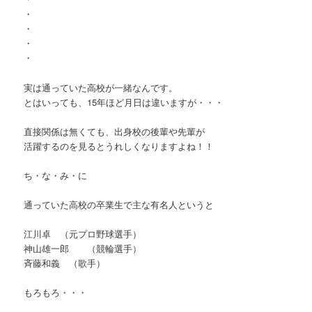
・
・
・
・
実は通っていた高校が一緒なんです。
とはいっても、15年ほど月日は違いますが・・・
直接関係は無くても、出身校の後輩や先輩が
活躍するのを見るとうれしくなりますよね！！
ち・な・み・に
通っていた高校の卒業生で主な有名人というと
江川卓 （元プロ野球選手）
神山雄一郎 （競輪選手）
斉藤和義 （歌手）
もろもろ・・・