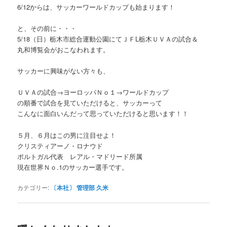
6/12からは、サッカーワールドカップも始まります！
と、その前に・・・
5/18（日）栃木市総合運動公園にてＪＦL栃木ＵＶＡの試合＆
丸和博覧会がおこなわれます。
サッカーに興味がない方々も、
ＵＶＡの試合→ヨーロッパＮｏ１→ワールドカップ
の順番で試合を見ていただけると、サッカーって
こんなに面白いんだって思っていただけると思います！！
５月、６月はこの男に注目せよ！
クリスティアーノ・ロナウド
ポルトガル代表 レアル・マドリード所属
現在世界Ｎｏ.1のサッカー選手です。
カテゴリー:
〔本社〕 管理部 久米