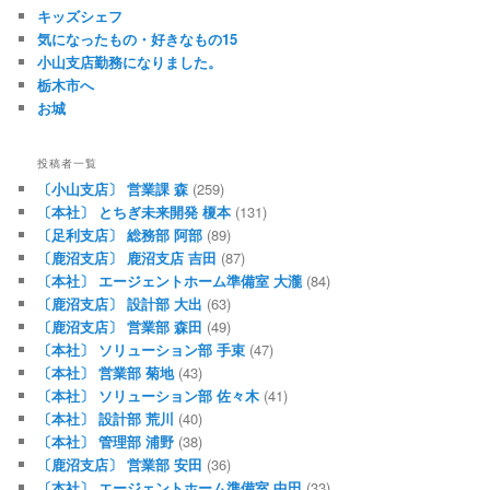
キッズシェフ
気になったもの・好きなもの15
小山支店勤務になりました。
栃木市へ
お城
投稿者一覧
〔小山支店〕 営業課 森
(259)
〔本社〕 とちぎ未来開発 榎本
(131)
〔足利支店〕 総務部 阿部
(89)
〔鹿沼支店〕 鹿沼支店 吉田
(87)
〔本社〕 エージェントホーム準備室 大瀧
(84)
〔鹿沼支店〕 設計部 大出
(63)
〔鹿沼支店〕 営業部 森田
(49)
〔本社〕 ソリューション部 手束
(47)
〔本社〕 営業部 菊地
(43)
〔本社〕 ソリューション部 佐々木
(41)
〔本社〕 設計部 荒川
(40)
〔本社〕 管理部 浦野
(38)
〔鹿沼支店〕 営業部 安田
(36)
〔本社〕 エージェントホーム準備室 中田
(33)