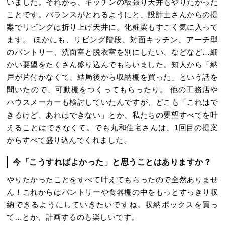
いました。それから、キッチンの板張り天井もやりたかった
ことです。バランスがとれるようにと、設計士さんからの提
案でリビングは折り上げ天井に。化粧梁もすごく気に入って
ます。 ほかにも、リビング階段、対面キッチン、アーチ型
のパントリー、洗面室と脱衣室を別にしたい、などなど…細
かい要望をたくさん盛り込んでもらいました。知人から「納
戸が片付かなくて、結局後から収納棚を買った」という話を
聞いたので、可動棚をつくってもらったり。 他の工務店や
ハウスメーカーも検討していたんですが、どこも「これはで
きるけど、あれはできない」とか、私たちの要望すべてを叶
えることはできなくて。でも丸和住宅さんは、1回目の提案
からすべて盛り込んでくれました。
今「こうすればよかった」と思うことはありますか？
やりたかったことをすべて叶えてもらったので全然ありませ
ん！これからはパントリーや食器棚の中をもっとすっきり収
納できるようにしていきたいですね。収納ボックスを買っ
て…とか、計画するのも楽しいです。