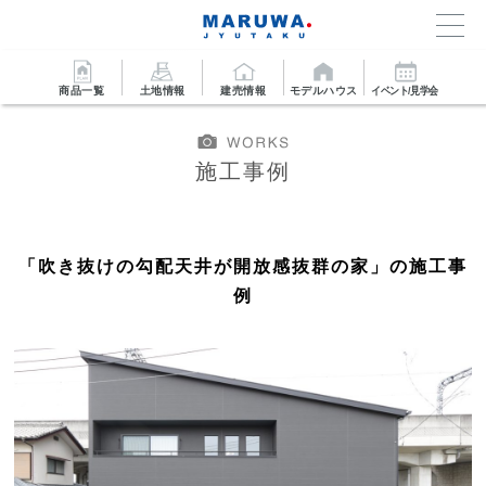
商品一覧
土地情報
建売情報
モデルハウス
イベント/見学会
施工事例
「吹き抜けの勾配天井が開放感抜群の家」の施工事
例